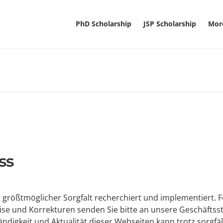
PhD Scholarship
JSP Scholarship
Mor
ss
t größtmöglicher Sorgfalt recherchiert und implementiert. 
se und Korrekturen senden Sie bitte an unsere Geschäftsste
lständigkeit und Aktualität dieser Webseiten kann trotz sor